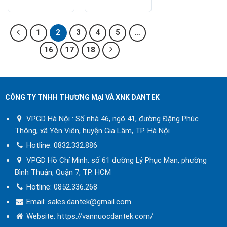
Nhật Bản
Nhật Bản
1
2
3
4
5
…
16
17
18
CÔNG TY TNHH THƯƠNG MẠI VÀ XNK DANTEK
VPGD Hà Nội : Số nhà 46, ngõ 41, đường Đặng Phúc
Thông, xã Yên Viên, huyện Gia Lâm, TP. Hà Nội
Hotline:
0832.332.886
VPGD Hồ Chí Minh: số 61 đường Lý Phục Man, phường
Bình Thuận, Quận 7, TP. HCM
Hotline:
0852.336.268
Email: sales.dantek@gmail.com
Website:
https://vannuocdantek.com/