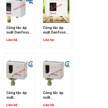
Công tắc áp
Công tắc áp
suất Danfoss
suất Danfoss
KP36 có kiểm
KP5
Liên hệ
Liên hệ
định PCCC
Công tắc áp
Công tắc áp
suất
suất
Saginomiya
Saginomiya
Liên hệ
Liên hệ
SNS-C101X |
SNS-C102X |