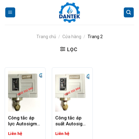
Skip
to
content
Trang chủ
/
Cửa hàng
/
Trang 2
LỌC
Công tắc áp
Công tắc áp
lực Autosigma
suất Autosigma
HS206
HS-210 | HS-
Liên hệ
Liên hệ
203 | HS-206