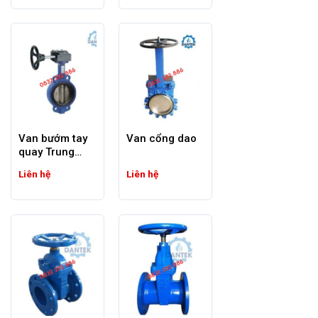
cao chất lượng sản phẩm,
đáp ứng các tiêu chuẩn
quốc tế và đảm bảo hiệu
suất làm việc tốt.
*Khả năng cung ứng lớn và nhanh
chóng:
Van bướm tay
Van cổng dao
Trung Quốc có khả năng sản xuất
quay Trung
và cung ứng lớn, đảm bảo việc
Quốc
Liên hệ
Liên hệ
cung cấp sản phẩm nhanh chóng
và đáp ứng nhu cầu thị trường kịp
thời.