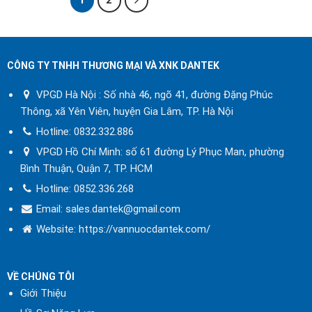
1
2
thời gian sử dụng ngắn hơn so
với các sản phẩm từ các nước có
tiêu chuẩn chất lượng cao hơn.
CÔNG TY TNHH THƯƠNG MẠI VÀ XNK DANTEK
3.
Các loại
van công nghiệp
VPGD Hà Nội : Số nhà 46, ngõ 41, đường Đặng Phúc
phổ biến từ Trung Quốc:
Thông, xã Yên Viên, huyện Gia Lâm, TP. Hà Nội
*
Van cổng
(Gate Valve):
Hotline:
0832.332.886
VPGD Hồ Chí Minh: số 61 đường Lý Phục Man, phường
Cấu tạo: Thân van, đĩa van, trục
Bình Thuận, Quận 7, TP. HCM
van, và bộ điều khiển. Van cổng
Hotline:
0852.336.268
thường được sử dụng để
Email: sales.dantek@gmail.com
đóng/mở dòng chảy hoàn toàn.
Website:
https://vannuocdantek.com/
Nguyên lý hoạt động: Di chuyển
đĩa van lên/xuống để điều khiển
dòng chảy qua van.
VỀ CHÚNG TÔI
Giới Thiệu