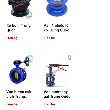
sử dụng trong các ngành công
nghiệp khác nhau.
Rọ bơm Trung
Van 1 chiều lò
Quốc
xo Trung Quốc
Liên hệ
Liên hệ
Van một chiều lò xo Trung Quốc- dantek
*Cải tiến công nghệ và chất
lượng:
Với sự đầu tư mạnh mẽ
Van bướm mặt
Van bướm tay
vào công nghệ và quy trình
bích Trung
gạt Trung Quốc
sản xuất, nhiều nhà sản
Quốc
xuất Trung Quốc đã nâng
Liên hệ
Liên hệ