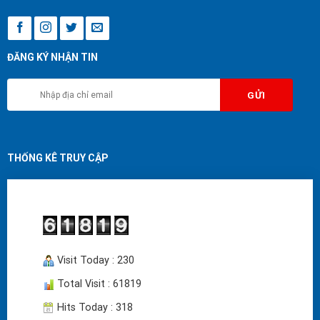
khiển.
Nguyên lý hoạt động: Quay bi van
90 độ để mở hoặc đóng dòng
ĐĂNG KÝ NHẬN TIN
chảy.
THỐNG KÊ TRUY CẬP
Visit Today : 230
Total Visit : 61819
Hits Today : 318