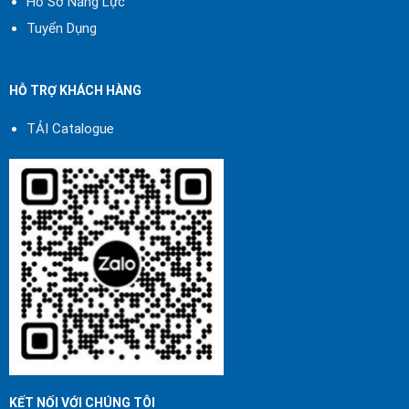
Hồ Sơ Năng Lực
Tuyển Dụng
HỖ TRỢ KHÁCH HÀNG
TẢI Catalogue
*Van bi (Ball Valve):
Cấu tạo: Thân van, bi van với lỗ
xuyên qua, trục van, và bộ điều
KẾT NỐI VỚI CHÚNG TÔI