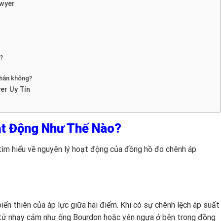
Dwyer
r?
chân không?
er Uy Tín
t Động Như Thế Nào?
ng tìm hiểu về nguyên lý hoạt động của đồng hồ đo chênh áp
ến thiên của áp lực giữa hai điểm. Khi có sự chênh lệch áp suất
n tử nhạy cảm như ống Bourdon hoặc yên ngựa ở bên trong đồng