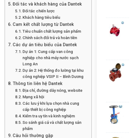
Đối tác và khách hàng của Dantek
Mala
Đối tác chiến lược
Liê
Khách hàng tiêu biểu
Đồn
Cam kết chất lượng từ Dantek
hồ
Tiêu chuẩn chất lượng sản phẩm
nướ
Chính sách đổi trả và hoàn tiền
nón
Các dự án tiêu biểu của Dantek
Zen
Dự án 1: Cung cấp van công
Liê
nghiệp cho nhà máy nước sạch
Long An
Đồn
Dự án 2: Hệ thống đo lường tại khu
hồ
công nghiệp VSIP II – Bình Dương
nướ
nón
Thông tin liên hệ Dantek
Sen
Địa chỉ, đường dây nóng, website
Liê
Mạng xã hội
Các lưu ý khi lựa chọn nhà cung
Van
cấp thiết bị công nghiệp
cổn
Kiểm tra uy tín và kinh nghiệm
dao
So sánh giá cả và chất lượng sản
Liê
phẩm
Câu hỏi thường gặp