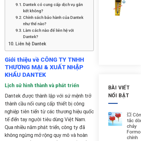
Nhiệ
Dantek có cung cấp dịch vụ gắn
kế
kết không?
Yam
Chính sách bảo hành của Dantek
châ
như thế nào?
sau
0-
Làm cách nào để liên hệ với
200
Dantek?
độ
Liên hệ Dantek
Liê
Giới thiệu về CÔNG TY TNHH
THƯƠNG MẠI & XUẤT NHẬP
KHẨU DANTEK
Lịch sử hình thành và phát triển
BÀI VIẾT
NỔI BẬT
Dantek được thành lập với sứ mệnh trở
thành cầu nối cung cấp thiết bị công
nghiệp tiên tiến từ các thương hiệu quốc
💥 Cô
tế đến tay người tiêu dùng Việt Nam.
tắc dò
chảy
Qua nhiều năm phát triển, công ty đã
Formo
không ngừng mở rộng quy mô và hoàn
chính