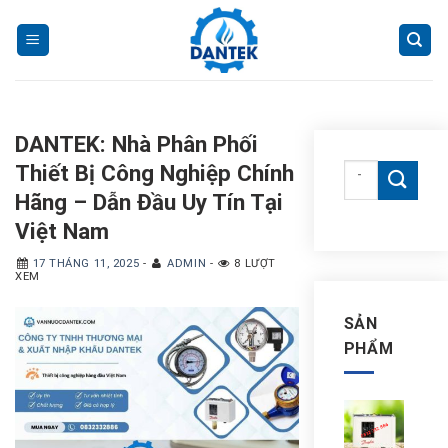
Skip
to
content
DANTEK: Nhà Phân Phối
Thiết Bị Công Nghiệp Chính
Tìm
kiếm:
Hãng – Dẫn Đầu Uy Tín Tại
Việt Nam
17 THÁNG 11, 2025
-
ADMIN
-
8 LƯỢT
XEM
SẢN
PHẨM
Côn
tắc
áp