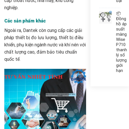
cấp thoát nước, nhà máy, khu công
đại
nghiệp.
📦
Đồng
Các sản phẩm khác
hồ áp
suất
Ngoài ra, Dantek còn cung cấp các giải
màng
pháp thiết bị đo lưu lượng, thiết bị điều
Wise
khiển, phụ kiện ngành nước và khí nén với
P710
thanh
chất lượng cao, đảm bảo tiêu chuẩn
lý số
quốc tế.
lượng
giới
hạn