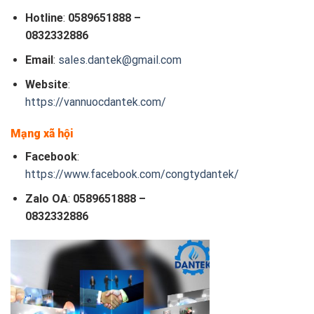
Hotline
:
0589651888 –
0832332886
Email
:
sales.dantek@gmail.com
Website
:
https://vannuocdantek.com/
Mạng xã hội
Facebook
:
https://www.facebook.com/congtydantek/
Zalo OA
:
0589651888 –
0832332886