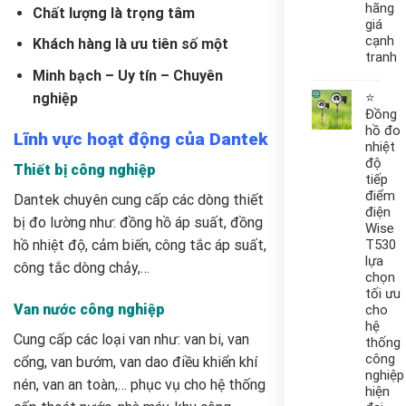
hãng
Chất lượng là trọng tâm
giá
cạnh
Khách hàng là ưu tiên số một
tranh
Minh bạch – Uy tín – Chuyên
nghiệp
⭐
Đồng
hồ đo
Lĩnh vực hoạt động của Dantek
nhiệt
độ
Thiết bị công nghiệp
tiếp
điểm
Dantek chuyên cung cấp các dòng thiết
điện
bị đo lường như: đồng hồ áp suất, đồng
Wise
T530
hồ nhiệt độ, cảm biến, công tắc áp suất,
lựa
công tắc dòng chảy,…
chọn
tối ưu
Van nước công nghiệp
cho
hệ
Cung cấp các loại van như: van bi, van
thống
công
cổng, van bướm, van dao điều khiển khí
nghiệp
nén, van an toàn,… phục vụ cho hệ thống
hiện