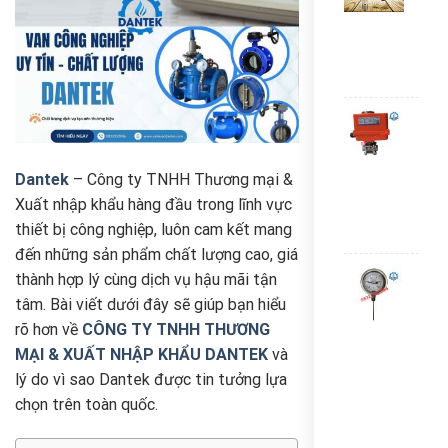
suấ
Dan
KP5
Liê
Van
bi
điều
khiể
Dantek
– Công ty TNHH Thương mại &
điện
Xuất nhập khẩu hàng đầu trong lĩnh vực
Gek
thiết bị công nghiệp, luôn cam kết mang
Liê
đến những sản phẩm chất lượng cao, giá
Đồn
thành hợp lý cùng dịch vụ hậu mãi tận
hồ
tâm. Bài viết dưới đây sẽ giúp bạn hiểu
nhiệ
rõ hơn về
CÔNG TY TNHH THƯƠNG
độ
Yam
MẠI & XUẤT NHẬP KHẨU DANTEK
và
0-
lý do vì sao Dantek được tin tưởng lựa
150
chọn trên toàn quốc.
độ
C