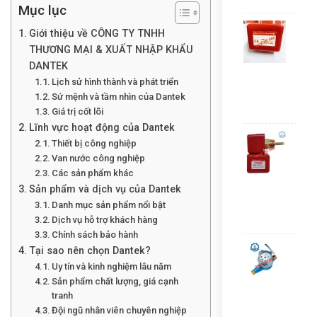
Liê
Mục lục
Côn
Giới thiệu về CÔNG TY TNHH
tắc
THƯƠNG MẠI & XUẤT NHẬP KHẨU
dòn
DANTEK
chả
phi
Lịch sử hình thành và phát triển
34
Sứ mệnh và tầm nhìn của Dantek
Liê
Giá trị cốt lõi
Lĩnh vực hoạt động của Dantek
Côn
Thiết bị công nghiệp
tắc
Van nước công nghiệp
dòn
Các sản phẩm khác
chả
Sản phẩm và dịch vụ của Dantek
Aut
HFS
Danh mục sản phẩm nổi bật
Dịch vụ hỗ trợ khách hàng
Liê
Chính sách bảo hành
Đồn
Tại sao nên chọn Dantek?
hồ
Uy tín và kinh nghiệm lâu năm
nướ
Sản phẩm chất lượng, giá cạnh
sạc
tranh
TFl
Đội ngũ nhân viên chuyên nghiệp
–