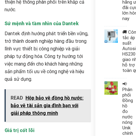
thiện hệ thống phân phối trên khắp cả
hãng 
đãi cự
nước.
lớn h
nay
Sứ mệnh và tầm nhìn của Dantek
🚚 Cô
Dantek định hướng phát triển bền vững,
tắc áp
trở thành doanh nghiệp hàng đầu trong
suất
lĩnh vực thiết bị công nghiệp và giải
Autos
HS230
pháp tự động hóa. Công ty hướng tới
giao n
việc mang đến cho khách hàng những
hỗ trợ
toàn q
sản phẩm tối ưu về công nghệ và hiệu
quả sử dụng.
📢
Phân
phối
READ
Hộp bảo vệ đồng hồ nước:
Đồng
bảo vệ tài sản gia đình bạn với
hồ
đo
giải pháp thông minh
nước
nóng
Unik
Giá trị cốt lõi
chính