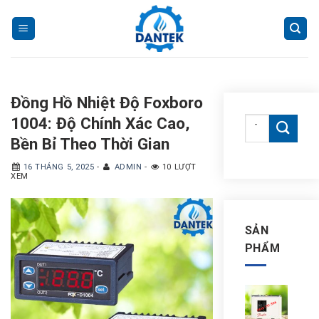
Skip
to
content
Đồng Hồ Nhiệt Độ Foxboro
1004: Độ Chính Xác Cao,
Tìm
kiếm:
Bền Bỉ Theo Thời Gian
16 THÁNG 5, 2025
-
ADMIN
-
10 LƯỢT
XEM
SẢN
PHẨM
Côn
tắc
áp