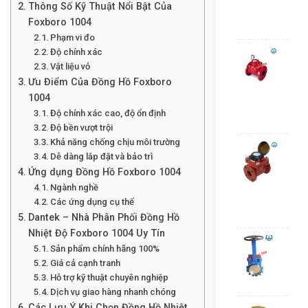
Thông Số Kỹ Thuật Nổi Bật Của
Mala
Foxboro 1004
Liê
Phạm vi đo
Độ chính xác
Đồn
hồ
Vật liệu vỏ
nướ
Ưu Điểm Của Đồng Hồ Foxboro
nón
1004
Zen
Độ chính xác cao, độ ổn định
Liê
Độ bền vượt trội
Khả năng chống chịu môi trường
Đồn
Dễ dàng lắp đặt và bảo trì
hồ
Ứng dụng Đồng Hồ Foxboro 1004
nướ
nón
Ngành nghề
Sen
Các ứng dụng cụ thể
Liê
Dantek – Nhà Phân Phối Đồng Hồ
Nhiệt Độ Foxboro 1004 Uy Tín
Van
Sản phẩm chính hãng 100%
cổn
Giá cả cạnh tranh
dao
Hỗ trợ kỹ thuật chuyên nghiệp
Liê
Dịch vụ giao hàng nhanh chóng
Các Lưu Ý Khi Chọn Đồng Hồ Nhiệt