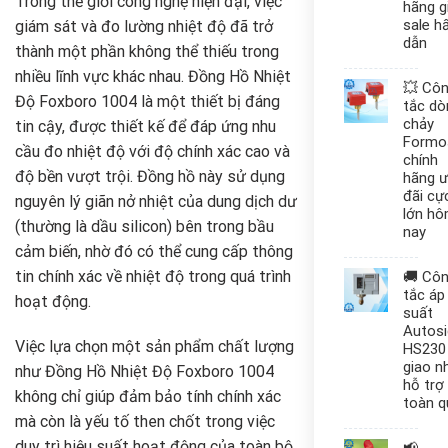
Trong thế giới công nghệ hiện đại, việc
hãng g
sale h
giám sát và đo lường nhiệt độ đã trở
dẫn
thành một phần không thể thiếu trong
nhiều lĩnh vực khác nhau. Đồng Hồ Nhiệt
💥 Cô
Độ Foxboro 1004
là một thiết bị đáng
tắc dò
chảy
tin cậy, được thiết kế để đáp ứng nhu
Formo
cầu đo nhiệt độ với độ chính xác cao và
chính
độ bền vượt trội. Đồng hồ này sử dụng
hãng 
đãi cự
nguyên lý giãn nở nhiệt của dung dịch dư
lớn h
(thường là dầu silicon) bên trong bầu
nay
cảm biến, nhờ đó có thể cung cấp thông
tin chính xác về nhiệt độ trong quá trình
🚚 Cô
tắc áp
hoạt động.
suất
Autos
Việc lựa chọn một sản phẩm chất lượng
HS230
giao n
như Đồng Hồ Nhiệt Độ Foxboro 1004
hỗ trợ
không chỉ giúp đảm bảo tính chính xác
toàn q
mà còn là yếu tố then chốt trong việc
duy trì hiệu suất hoạt động của toàn bộ