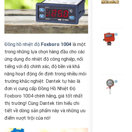
suấ
Dan
KP5
Liê
Van
bi
Đồng hồ nhiệt độ
Foxboro 1004
là một
điều
khiể
trong những lựa chọn hàng đầu cho các
điện
ứng dụng đo nhiệt độ công nghiệp, nổi
Gek
tiếng với độ chính xác, độ bền và khả
Liê
năng hoạt động ổn định trong nhiều môi
Đồn
trường khắc nghiệt. Dantek tự hào là
hồ
đơn vị cung cấp Đồng Hồ Nhiệt Độ
nhiệ
Foxboro 1004 chính hãng, giá tốt nhất
độ
Yam
thị trường! Cùng Dantek tìm hiểu chi
0-
tiết về dòng sản phẩm này và những ưu
150
điểm vượt trội của nó!
độ
C