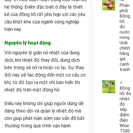
📢
Phân
hệ thống. Điểm đặc biệt ở đây là thiết
phối
kế của đồng hồ rất phù hợp với các yêu
Đồng
hồ
cầu khắt khe của ngành công nghiệp
đo
hiện nay.
nước
nóng
Unik
Nguyên lý hoạt động
chính
Với nguyên lý giãn nở nhiệt của dung
hãng
giá
dịch, khi nhiệt độ thay đổi, dung dịch
cạnh
bên trong sẽ nở ra hoặc co lại. Sự thay
tranh
đổi này sẽ tác động đến một cơ cấu cơ
khí, từ đó tạo ra một chỉ báo hiển thị
⭐
Đồng
nhiệt độ trên mặt đồng hồ.
hồ đo
nhiệt
Điều này không chỉ giúp người dùng dễ
độ
tiếp
dàng theo dõi và quản lý nhiệt độ mà
điểm
còn giúp phát hiện sớm các vấn đề bất
điện
thường trong quá trình vận hành.
Wise
T530