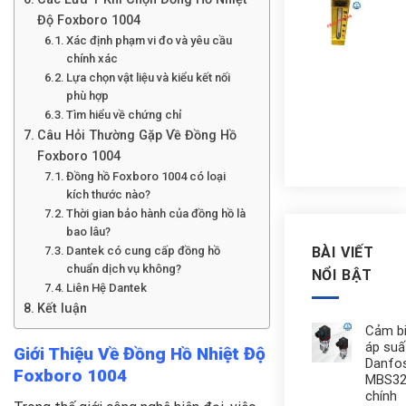
Nhiệ
kế
Độ Foxboro 1004
Yam
Xác định phạm vi đo và yêu cầu
châ
chính xác
sau
Lựa chọn vật liệu và kiểu kết nối
0-
phù hợp
200
Tìm hiểu về chứng chỉ
độ
Câu Hỏi Thường Gặp Về Đồng Hồ
Liê
Foxboro 1004
Đồng hồ Foxboro 1004 có loại
kích thước nào?
Thời gian bảo hành của đồng hồ là
bao lâu?
Dantek có cung cấp đồng hồ
BÀI VIẾT
chuẩn dịch vụ không?
NỔI BẬT
Liên Hệ Dantek
Kết luận
Cảm b
áp suấ
Giới Thiệu Về Đồng Hồ Nhiệt Độ
Danfo
Foxboro 1004
MBS32
chính