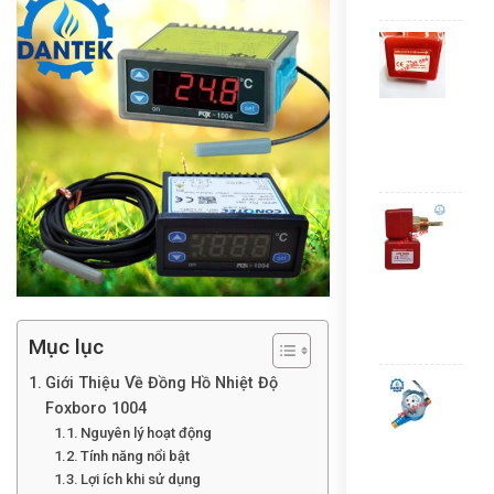
Liê
Côn
tắc
dòn
chả
phi
34
Liê
Côn
tắc
dòn
chả
Aut
HFS
Mục lục
Liê
Giới Thiệu Về Đồng Hồ Nhiệt Độ
Đồn
hồ
Foxboro 1004
nướ
Nguyên lý hoạt động
sạc
Tính năng nổi bật
TFl
Lợi ích khi sử dụng
–