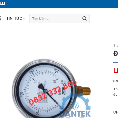
NAM
Tìm
Ệ
TIN TỨC
kiếm:
Tr
Đ
L
Da
Th
đo 
CH