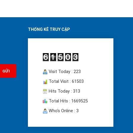
THỐNG KÊ TRUY CẬP
t Unijin
Visit Today : 223
Total Visit : 61503
Hits Today : 313
sự giám sát áp suất liên tục để đảm bảo hiệu suất
 và điều chỉnh áp suất trong các hệ thống HVAC, góp
Total Hits : 1669525
Who's Online : 3
jin P254