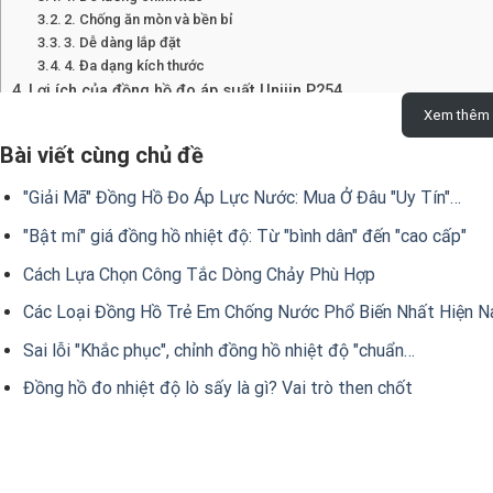
2. Chống ăn mòn và bền bỉ
3. Dễ dàng lắp đặt
4. Đa dạng kích thước
Lợi ích của đồng hồ đo áp suất Unijin P254
Xem thêm
1. An toàn và đáng tin cậy
2. Nâng cao hiệu suất hoạt động
Bài viết cùng chủ đề
3. Tiết kiệm chi phí
4. Đảm bảo chất lượng sản phẩm
"Giải Mã" Đồng Hồ Đo Áp Lực Nước: Mua Ở Đâu "Uy Tín"…
5. Hỗ trợ bảo vệ môi trường
Kết luận
"Bật mí" giá đồng hồ nhiệt độ: Từ "bình dân" đến "cao cấp"
Dantek – Chất Lượng Hàng Đầu, Dịch Vụ Tận Tâm
Cách Lựa Chọn Công Tắc Dòng Chảy Phù Hợp
Các Loại Đồng Hồ Trẻ Em Chống Nước Phổ Biến Nhất Hiện N
Đồng hồ đo áp suất Unijin P254
Sai lỗi "Khắc phục", chỉnh đồng hồ nhiệt độ "chuẩn…
Đồng hồ áp suất Unijin P254
là một sản phẩm chất lượng cao được
Đồng hồ đo nhiệt độ lò sấy là gì? Vai trò then chốt
các thiết bị đo lường chính xác và bền bỉ. Model P254 này có
nhiều ứng dụng khác nhau. Đồng hồ này có thể đo lường trong cá
Mpa, mang lại sự linh hoạt cho người sử dụng. Với kiểu kết nối 
áp suất Unijin P254 dễ dàng lắp đặt và tích hợp vào các hệ thống