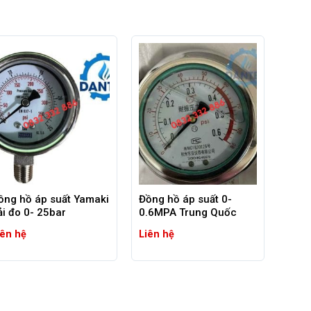
ng ngành công nghiệp thực phẩm và đồ uống, nơi việc
sản phẩm và tuân thủ các tiêu chuẩn vệ sinh an toàn
 đồ uống có ga, chế biến thực phẩm cho đến đóng gói
ồng hồ áp suất Yamaki
Đồng hồ áp suất 0-
ải đo 0- 25bar
0.6MPA Trung Quốc
iên hệ
Liên hệ