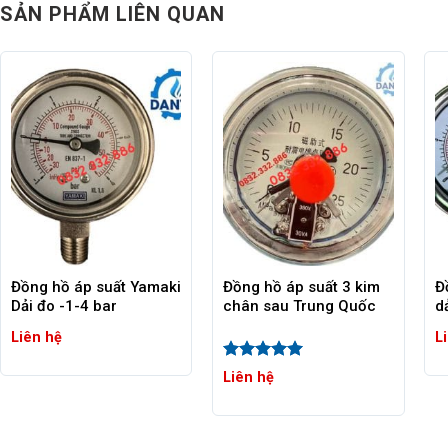
4. Ngành thực phẩm và đồ uống
SẢN PHẨM LIÊN QUAN
Đồng hồ đo áp suất Unijin P254 cũng được sử dụng rộng rãi tro
đo lường áp suất chính xác là cần thiết để đảm bảo chất lượng 
thực phẩm. Sản phẩm này phù hợp với các ứng dụng từ sản xuất
và bảo quản.
Đồng hồ áp suất Yamaki
Đồng hồ áp suất 3 kim
Đ
Dải đo -1-4 bar
chân sau Trung Quốc
d
Liên hệ
L
Được xếp
Liên hệ
hạng
5
5
sao